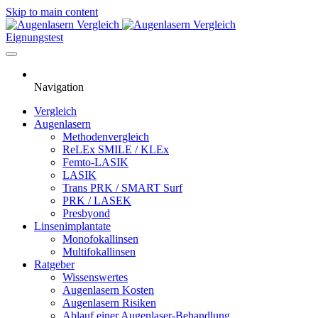
Skip to main content
Eignungstest
Navigation
Vergleich
Augenlasern
Methodenvergleich
ReLEx SMILE / KLEx
Femto-LASIK
LASIK
Trans PRK / SMART Surf
PRK / LASEK
Presbyond
Linsenimplantate
Monofokallinsen
Multifokallinsen
Ratgeber
Wissenswertes
Augenlasern Kosten
Augenlasern Risiken
Ablauf einer Augenlaser-Behandlung