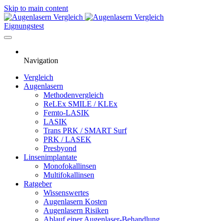
Skip to main content
Eignungstest
Navigation
Vergleich
Augenlasern
Methodenvergleich
ReLEx SMILE / KLEx
Femto-LASIK
LASIK
Trans PRK / SMART Surf
PRK / LASEK
Presbyond
Linsenimplantate
Monofokallinsen
Multifokallinsen
Ratgeber
Wissenswertes
Augenlasern Kosten
Augenlasern Risiken
Ablauf einer Augenlaser-Behandlung