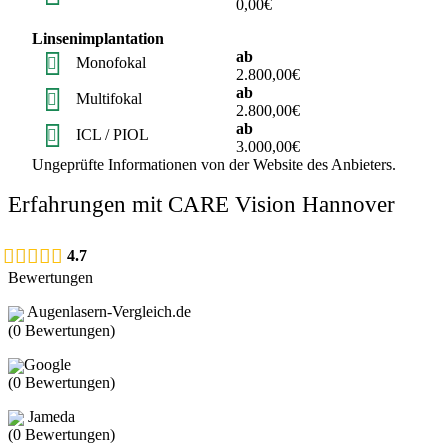
0,00€
Linsenimplantation
ab
Monofokal
2.800,00€
ab
Multifokal
2.800,00€
ab
ICL / PIOL
3.000,00€
Ungeprüfte Informationen von der Website des Anbieters.
Erfahrungen mit CARE Vision Hannover
4.7
Bewertungen
Augenlasern-Vergleich.de
(
0
Bewertungen)
Google
(
0
Bewertungen)
Jameda
(
0
Bewertungen)