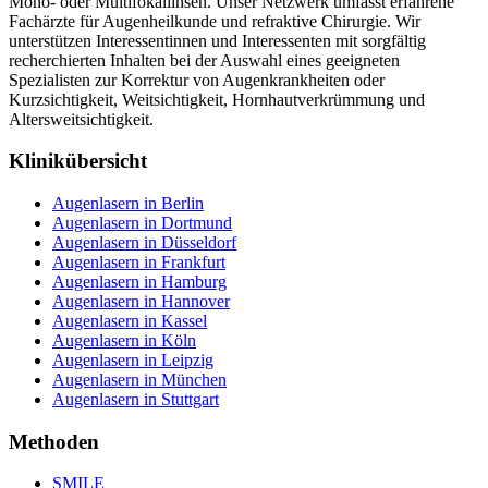
Mono- oder Multifokallinsen. Unser Netzwerk umfasst erfahrene
Fachärzte für Augenheilkunde und refraktive Chirurgie. Wir
unterstützen Interessentinnen und Interessenten mit sorgfältig
recherchierten Inhalten bei der Auswahl eines geeigneten
Spezialisten zur Korrektur von Augenkrankheiten oder
Kurzsichtigkeit, Weitsichtigkeit, Hornhautverkrümmung und
Altersweitsichtigkeit.
Klinikübersicht
Augenlasern in Berlin
Augenlasern in Dortmund
Augenlasern in Düsseldorf
Augenlasern in Frankfurt
Augenlasern in Hamburg
Augenlasern in Hannover
Augenlasern in Kassel
Augenlasern in Köln
Augenlasern in Leipzig
Augenlasern in München
Augenlasern in Stuttgart
Methoden
SMILE