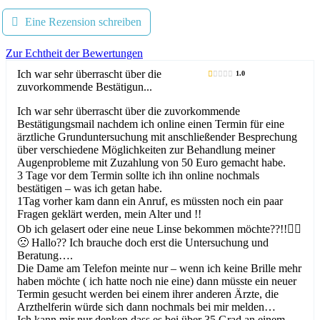
Eine Rezension schreiben
Zur Echtheit der Bewertungen
Ich war sehr überrascht über die
1.0
zuvorkommende Bestätigun...
Ich war sehr überrascht über die zuvorkommende
Bestätigungsmail nachdem ich online einen Termin für eine
ärztliche Grunduntersuchung mit anschließender Besprechung
über verschiedene Möglichkeiten zur Behandlung meiner
Augenprobleme mit Zuzahlung von 50 Euro gemacht habe.
3 Tage vor dem Termin sollte ich ihn online nochmals
bestätigen – was ich getan habe.
1Tag vorher kam dann ein Anruf, es müssten noch ein paar
Fragen geklärt werden, mein Alter und !!
Ob ich gelasert oder eine neue Linse bekommen möchte??!!🤷‍♀️
🙁 Hallo?? Ich brauche doch erst die Untersuchung und
Beratung….
Die Dame am Telefon meinte nur – wenn ich keine Brille mehr
haben möchte ( ich hatte noch nie eine) dann müsste ein neuer
Termin gesucht werden bei einem ihrer anderen Ärzte, die
Arzthelferin würde sich dann nochmals bei mir melden…
Ich kann mir nur denken dass es bei über 35 Grad an einem