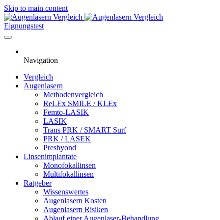
Skip to main content
Eignungstest
Navigation
Vergleich
Augenlasern
Methodenvergleich
ReLEx SMILE / KLEx
Femto-LASIK
LASIK
Trans PRK / SMART Surf
PRK / LASEK
Presbyond
Linsenimplantate
Monofokallinsen
Multifokallinsen
Ratgeber
Wissenswertes
Augenlasern Kosten
Augenlasern Risiken
Ablauf einer Augenlaser-Behandlung