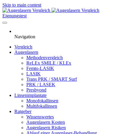
Skip to main content
Eignungstest
Navigation
Vergleich
Augenlasern
Methodenvergleich
ReLEx SMILE / KLEx
Femto-LASIK
LASIK
Trans PRK / SMART Surf
PRK / LASEK
Presbyond
Linsenimplantate
Monofokallinsen
Multifokallinsen
Ratgeber
Wissenswertes
Augenlasern Kosten
Augenlasern Risiken
Ablauf einer Augenlaser-Behandlung