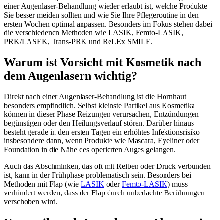
einer Augenlaser-Behandlung wieder erlaubt ist, welche Produkte
Sie besser meiden sollten und wie Sie Ihre Pflegeroutine in den
ersten Wochen optimal anpassen. Besonders im Fokus stehen dabei
die verschiedenen Methoden wie LASIK, Femto-LASIK,
PRK/LASEK, Trans-PRK und ReLEx SMILE.
Warum ist Vorsicht mit Kosmetik nach
dem Augenlasern wichtig?
Direkt nach einer Augenlaser-Behandlung ist die Hornhaut
besonders empfindlich. Selbst kleinste Partikel aus Kosmetika
können in dieser Phase Reizungen verursachen, Entzündungen
begünstigen oder den Heilungsverlauf stören. Darüber hinaus
besteht gerade in den ersten Tagen ein erhöhtes Infektionsrisiko –
insbesondere dann, wenn Produkte wie Mascara, Eyeliner oder
Foundation in die Nähe des operierten Auges gelangen.
Auch das Abschminken, das oft mit Reiben oder Druck verbunden
ist, kann in der Frühphase problematisch sein. Besonders bei
Methoden mit Flap (wie
LASIK
oder
Femto-LASIK
) muss
verhindert werden, dass der Flap durch unbedachte Berührungen
verschoben wird.