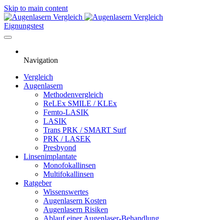
Skip to main content
Eignungstest
Navigation
Vergleich
Augenlasern
Methodenvergleich
ReLEx SMILE / KLEx
Femto-LASIK
LASIK
Trans PRK / SMART Surf
PRK / LASEK
Presbyond
Linsenimplantate
Monofokallinsen
Multifokallinsen
Ratgeber
Wissenswertes
Augenlasern Kosten
Augenlasern Risiken
Ablauf einer Augenlaser-Behandlung