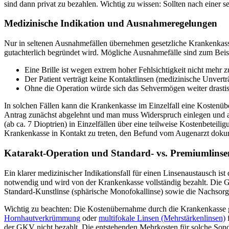
sind dann privat zu bezahlen. Wichtig zu wissen: Sollten nach einer se
Medizinische Indikation und Ausnahmeregelungen
Nur in seltenen Ausnahmefällen übernehmen gesetzliche Krankenkas
gutachterlich begründet wird. Mögliche Ausnahmefälle sind zum Beis
Eine Brille ist wegen extrem hoher Fehlsichtigkeit nicht mehr 
Der Patient verträgt keine Kontaktlinsen (medizinische Unvertr
Ohne die Operation würde sich das Sehvermögen weiter drastis
In solchen Fällen kann die Krankenkasse im Einzelfall eine Kostenüb
Antrag zunächst abgelehnt und man muss Widerspruch einlegen und aus
(ab ca. 7 Dioptrien) in Einzelfällen über eine teilweise Kostenbeteilig
Krankenkasse in Kontakt zu treten, den Befund vom Augenarzt dokum
Katarakt-Operation und Standard- vs. Premiumlinse
Ein klarer medizinischer Indikationsfall für einen Linsenaustausch ist
notwendig und wird von der Krankenkasse vollständig bezahlt. Die G
Standard-Kunstlinse (sphärische Monofokallinse) sowie die Nachsorg
Wichtig zu beachten: Die Kostenübernahme durch die Krankenkasse gil
Hornhautverkrümmung
oder
multifokale Linsen (Mehrstärkenlinsen)
f
der GKV nicht bezahlt. Die entstehenden Mehrkosten für solche Sonder