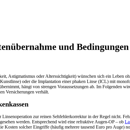
tenübernahme und Bedingungen 
gkeit, Astigmatismus oder Alterssichtigkeit) wünschen sich ein Leben o
 Kunstlinse) oder die Implantation einer phaken Linse (ICL) mit monofo
übernimmt, hängt von strengen Voraussetzungen ab. Im Folgenden wird
ten Versicherungen verhält.
kenkassen
nsenoperation zur reinen Sehfehlerkorrektur in der Regel nicht. Fehlsi
angesehen werden. Entsprechend wird eine refraktive Augen-OP – ob
La
n die Kosten solcher Eingriffe (häufig mehrere tausend Euro pro Auge)