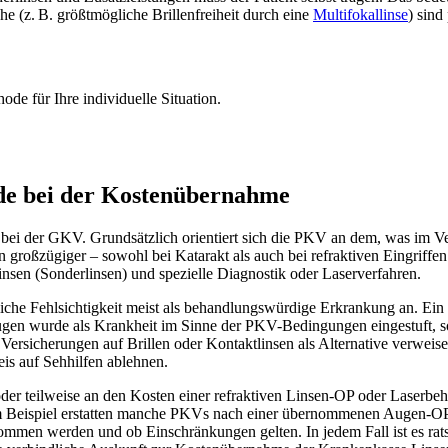
e (z. B. größtmögliche Brillenfreiheit durch eine
Multifokallinse
) sind
de für Ihre individuelle Situation.
de bei der Kostenübernahme
i der GKV. Grundsätzlich orientiert sich die PKV an dem, was im Versi
 großzügiger – sowohl bei Katarakt als auch bei refraktiven Eingriffe
nsen (Sonderlinsen) und spezielle Diagnostik oder Laserverfahren.
iche Fehlsichtigkeit meist als behandlungswürdige Erkrankung an. Ein 
ugen wurde als Krankheit im Sinne der PKV-Bedingungen eingestuft, so
 Versicherungen auf Brillen oder Kontaktlinsen als Alternative verweis
is auf Sehhilfen ablehnen.
oder teilweise an den Kosten einer refraktiven Linsen-OP oder Laserbeh
 Beispiel erstatten manche PKVs nach einer übernommenen Augen-OP in
nommen werden und ob Einschränkungen gelten. In jedem Fall ist es ra