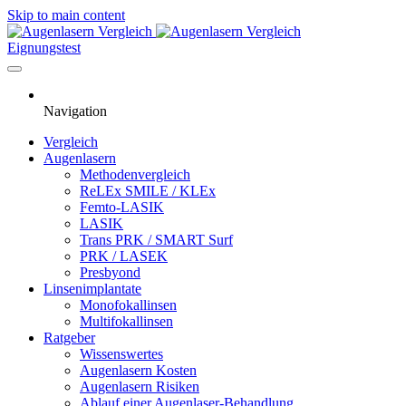
Skip to main content
Eignungstest
Navigation
Vergleich
Augenlasern
Methodenvergleich
ReLEx SMILE / KLEx
Femto-LASIK
LASIK
Trans PRK / SMART Surf
PRK / LASEK
Presbyond
Linsenimplantate
Monofokallinsen
Multifokallinsen
Ratgeber
Wissenswertes
Augenlasern Kosten
Augenlasern Risiken
Ablauf einer Augenlaser-Behandlung