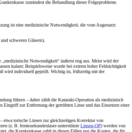
Krankenkasse zumindest die Behandlung dieser Folgeprobleme.
etzung ist eine medizinische Notwendigkeit, die vom Augenarzt
n und schweren Gläsern).
e „medizinische Notwendigkeit“ äußerst eng aus. Meist wird der
ssen kulant: Beispielsweise wurde bei extrem hoher Fehlsichtigkeit
 wird individuell geprüft. Wichtig ist, frühzeitig mit der
lindung führen – daher zählt die Katarakt-Operation als medizinisch
Eingriff zur Entfernung der getrübten Linse und das Einsetzen einer
– etwa torische Linsen zur gleichzeitigen Korrektur von
ren (z. B. femtosekundenlaser-unterstützte
Linsen-OP
) werden von
et, die Krankenkasse zahlt in diesen Fällen nur die Kosten, die für