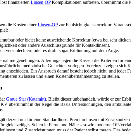
lbst finanzierten
Linsen-OP
Komplikationen auftreten, übernimmt die 
sen die Kosten einer
Linsen-OP
zur Fehlsichtigkeitskorrektur. Vorauss
piel:
zumutbar oder bietet keine ausreichende Korrektur (etwa bei sehr dicke
äglichkeit oder andere Ausschlussgründe für Kontaktlinsen).
ch verschlechtern oder es droht sogar Erblindung auf dem Auge.
ernahme genehmigen. Allerdings legen die Kassen die Kriterien für ein
führliche medizinische Gutachten vorlegen. Vereinzelt zeigen sich Ka
ung entschieden. Ein Anspruch darauf besteht jedoch nicht, und jeder Fall
entieren zu lassen und einen Kostenübernahmeantrag zu stellen.
n
 der
Graue Star (Katarakt)
. Bleibt dieser unbehandelt, würde er zur Erb
KV übernimmt in der Regel die Basis-Untersuchungen, den ambulanten 
e.
t derzeit nur für eine Standardlinse. Premiumlinsen mit Zusatznutzen 
ür gleichzeitiges Sehen in Ferne und Nähe – sowie moderne OP-Verfah
linsen und Zusatzleistungen muss der Patient selbst tragen. Das bedeut