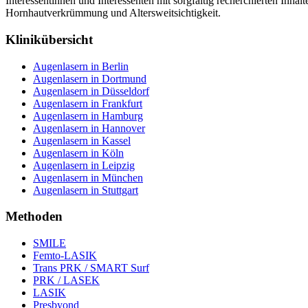
Interessentinnen und Interessenten mit sorgfältig recherchierten Inha
Hornhautverkrümmung und Altersweitsichtigkeit.
Klinikübersicht
Augenlasern in Berlin
Augenlasern in Dortmund
Augenlasern in Düsseldorf
Augenlasern in Frankfurt
Augenlasern in Hamburg
Augenlasern in Hannover
Augenlasern in Kassel
Augenlasern in Köln
Augenlasern in Leipzig
Augenlasern in München
Augenlasern in Stuttgart
Methoden
SMILE
Femto-LASIK
Trans PRK / SMART Surf
PRK / LASEK
LASIK
Presbyond