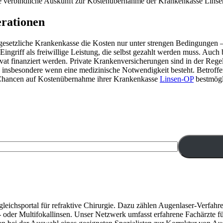
e verbindliche Auskunft zur Kostenübernahme der Krankenkasse Linse
rationen
gesetzliche Krankenkasse die Kosten nur unter strengen Bedingungen – 
Eingriff als freiwillige Leistung, die selbst gezahlt werden muss. A
inanziert werden. Private Krankenversicherungen sind in der Regel lei
insbesondere wenn eine medizinische Notwendigkeit besteht. Betroffene
 Chancen auf Kostenübernahme ihrer Krankenkasse
Linsen-OP
bestmögl
 Vergleichsportal für refraktive Chirurgie. Dazu zählen Augenlaser-V
 oder Multifokallinsen. Unser Netzwerk umfasst erfahrene Fachärzte fü